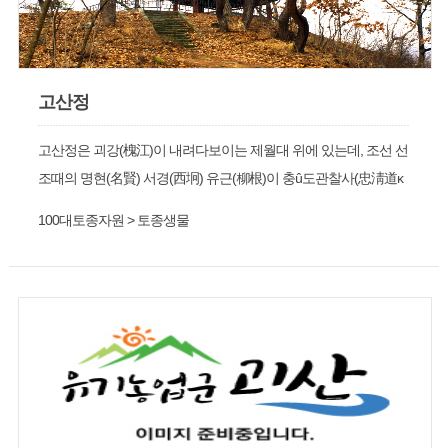
고산정
고산정은 괴강(槐江)이 내려다보이는 제월대 위에 있는데, 조선 선
조때의 명현(名賢) 서경(西坰) 유근(柳根)이 충û도관찰사(忠淸道κ
察使)로 있을 때 이 곳의 풍광을 사랑하여 선조 29년(1596) 만송정
100대토종자원 > 토종생물
(萬松亭)과 고산정사(孤山精舍)를 짓고 광해군때 낙향하여 이 곳
에 은거하였다.