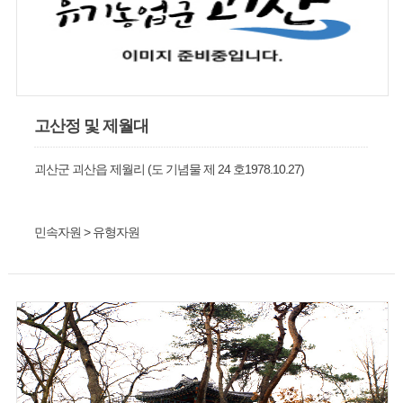
고산정 및 제월대
괴산군 괴산읍 제월리 (도 기념물 제 24 호1978.10.27)
민속자원 > 유형자원