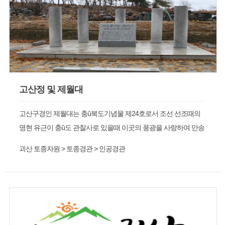
고산정 및 제월대
고산구경인 제월대는 충û북도기념물 제24호로서 조선 선조때의
명현 유근이 충û도 관찰사로 있을때 이곳의 풍광을 사랑하여 만송
정을 짓고 이후 고산정으로 개칭 은거하였다함 아래는 괴강의 푸
괴산 토종자원 > 토종경관 > 인공경관
른물이 이를 감싸돌며 유유히 흘러 자연경관이 우수함