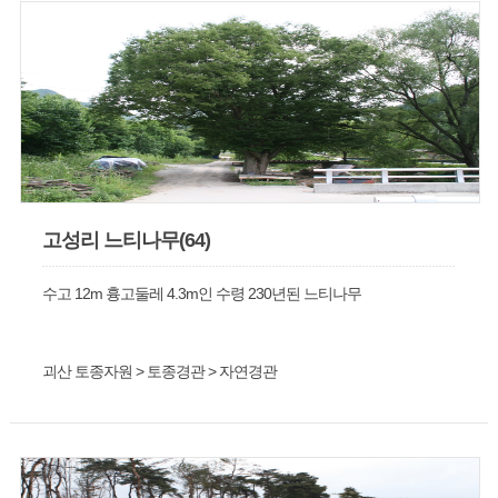
고성리 느티나무(64)
수고 12m 흉고둘레 4.3m인 수령 230년된 느티나무
괴산 토종자원 > 토종경관 > 자연경관