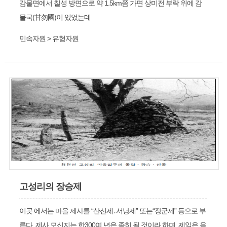
감물면에서 칠성 방면으로 약 1.5km쯤 가면 상미전 부락 위에 감
물국(甘勿國)이 있었는데
민속자원 > 유형자원
고성리의 장승제
이곳 에서는 마을 제사를 “산신제․서낭제” 또는“장군제” 등으로 부
른다. 제사 모신지는 한300여 년은 족히 될 것이라 하며, 제일은 음