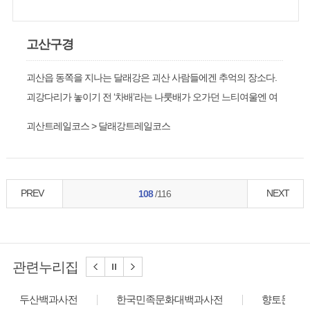
고산구경
괴산읍 동쪽을 지나는 달래강은 괴산 사람들에겐 추억의 장소다.
괴강다리가 놓이기 전 ‘차배’라는 나룻배가 오가던 느티여울엔 여
름이면 멱을 감고 뱃놀이 하는 사람들로 항시 북적였다.
괴산트레일코스 > 달래강트레일코스
PREV
NEXT
108
/116
관련누리집
두산백과사전
한국민족문화대백과사전
향토문화전