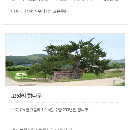
력1월14일밤10시1쯤이다. 제주로는 제관 ․ 축관 각1인씩 2명을
어메니티자원 > 우리지역고유문화
선정하는데 제일에 앞서 6일6에서 10일 전쯤에 생기 복덕을 가려
뽑는다.
고성리 향나무
수고 7m 흉고둘레 1.9m인 수령 200년된 향나무