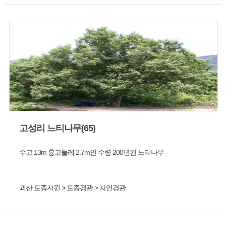
고성리 느티나무(65)
수고 13m 흉고둘레 2.7m인 수령 200년된 느티나무
괴산 토종자원 > 토종경관 > 자연경관