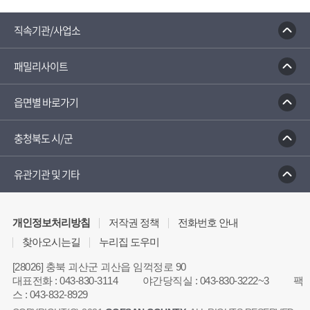
직속기관/사업소
패밀리사이트
읍면별 바로가기
충청북도 시/군
유관기관 및 기타
개인정보처리방침
저작권 정책
전화번호 안내
찾아오시는길
누리집 도우미
[28026] 충북 괴산군 괴산읍 임꺽정로 90
대표전화
:
043-830-3114
야간당직실
:
043-830-3222~3
팩
스
:
043-832-8929