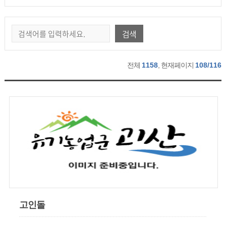
검색
전체
1158
, 현재페이지
108/116
고인돌