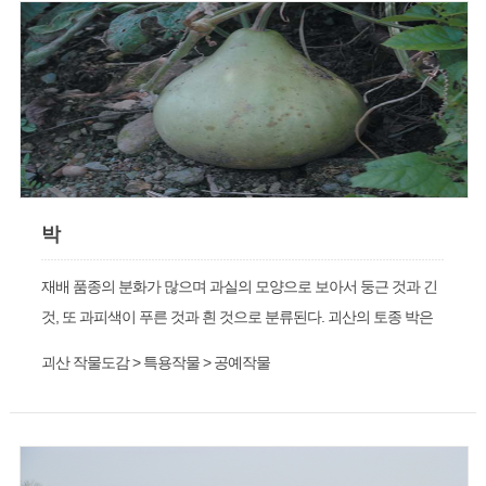
박
재배 품종의 분화가 많으며 과실의 모양으로 보아서 둥근 것과 긴
것, 또 과피색이 푸른 것과 흰 것으로 분류된다. 괴산의 토종 박은
큰박(67, 200)과 뒤웅박(116, 186, 191, 272)이 있다.
괴산 작물도감 > 특용작물 > 공예작물