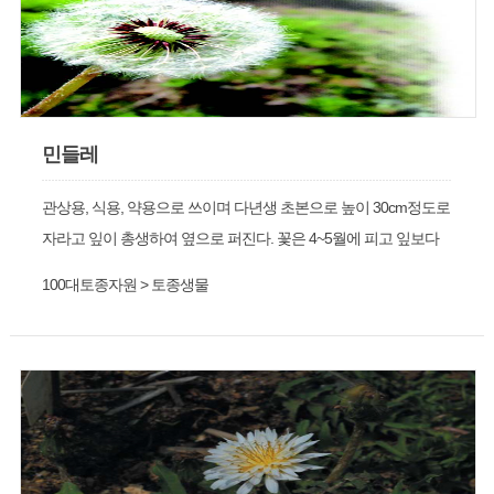
민들레
관상용, 식용, 약용으로 쓰이며 다년생 초본으로 높이 30cm정도로
자라고 잎이 총생하여 옆으로 퍼진다. 꽃은 4~5월에 피고 잎보다
다소 ª은 화경이 나와서 그 끝에 1개의 꽃이 달리며 백색 털로 덮여
100대토종자원 > 토종생물
있지만 점차 없어지고 바로 꽃 밑에만 밀모가 남는다.