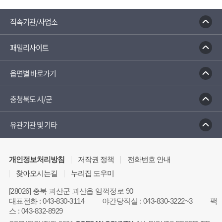
직속기관/사업소
패밀리사이트
읍면별 바로가기
충청북도 시/군
유관기관 및 기타
개인정보처리방침
저작권 정책
전화번호 안내
찾아오시는길
누리집 도우미
[28026] 충북 괴산군 괴산읍 임꺽정로 90
대표전화
:
043-830-3114
야간당직실
:
043-830-3222~3
팩
스
:
043-832-8929