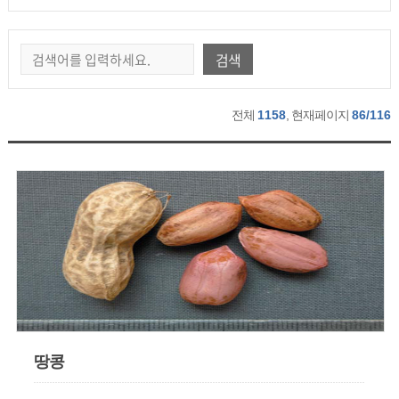
검색
전체
1158
, 현재페이지
86/116
땅콩