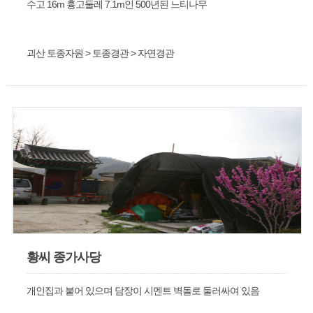
수고 16m 흉고둘레 7.1m인 500년된 느티나무
괴산 토종자원 > 토종경관 > 자연경관
황씨 종가사당
개인집과 붙어 있으며 담장이 시멘트 벽돌로 둘러싸여 있음