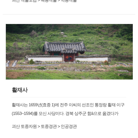
괴산 작물도감 > 특용작물 > 약용작물
활재사
활재사는 1659년(효종 1)에 전주 이씨의 선조인 통정랑 활재 이구
(1553~1594)를 모신 사당이다. 경북 상주군 함â으로 옮겼다가
1971년에 다시 원위치인 제월리 문적촌으로 이전하였다. 이구선
괴산 토종자원 > 토종경관 > 인공경관
생은 효령대군의 8대손으로 이곳 제월리에서 태어났으며 인조, 효