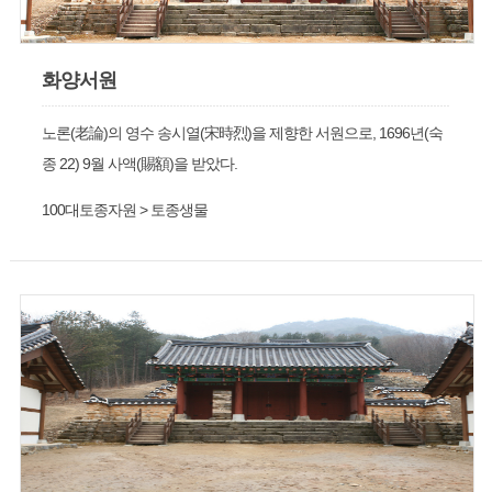
화양서원
노론(老論)의 영수 송시열(宋時烈)을 제향한 서원으로, 1696년(숙
종 22) 9월 사액(賜額)을 받았다.
100대토종자원 > 토종생물