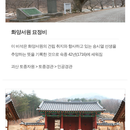
화양서원 묘정비
이 비석은 화양서원의 건립 취지와 향사하고 있는 송시열 선생을
추앙하는 뜻을 기록한 것으로 숙종 42년(1716)에 세워짐
괴산 토종자원 > 토종경관 > 인공경관