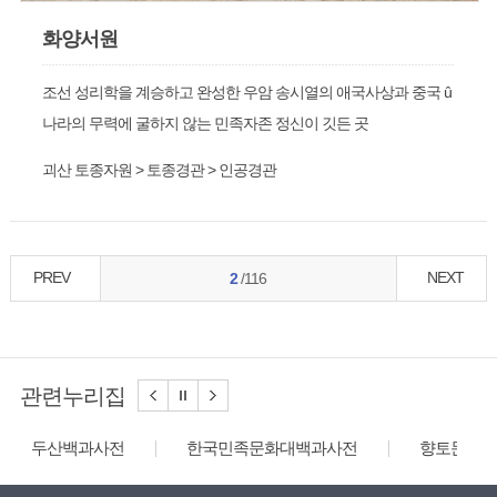
화양서원
조선 성리학을 계승하고 완성한 우암 송시열의 애국사상과 중국 û
나라의 무력에 굴하지 않는 민족자존 정신이 깃든 곳
괴산 토종자원 > 토종경관 > 인공경관
PREV
NEXT
2
/116
관련누리집
두산백과사전
한국민족문화대백과사전
향토문화전