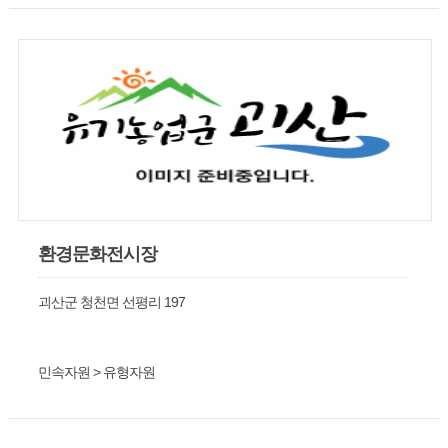
종때의 조예가 깊은 분이다. 활재사는 마을 깊숙히 논밭 한가운데
에 위치한다. 일각대문을 세우고 막동담장을 둘렀으며 묘정을 두
고 물러나 사당이 자리하고 있다, 활재사는 정면 1칸, 측면 1칸의
홑ó마 목조기와집이다. 외벌대 자연석 기단 위에 자연석 덤벙주초
를 놓고 네모기둥을 세우고 있다. 벽은 모두 판벽으로 되어 통품과
환기를 고려하고 있고 정면에 쌍여닫이 판문을 설치하고 있다. 납
도리이고 풍판을 설치한 맞배지붕이다. 매년 음력 3월 중정일에
향사하고 있다
환경문화전시장
괴산군 청천면 선평리 197
민속자원 > 유형자원