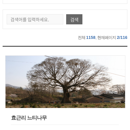
검색
전체
1158
, 현재페이지
2/116
효근리 느티나무