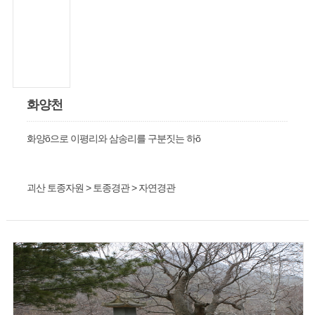
화양천
화양õ으로 이평리와 삼송리를 구분짓는 하õ
괴산 토종자원 > 토종경관 > 자연경관