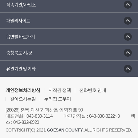
직속기관/사업소
패밀리사이트
읍면별 바로가기
충청북도 시/군
유관기관 및 기타
개인정보처리방침
저작권 정책
전화번호 안내
찾아오시는길
누리집 도우미
[28026] 충북 괴산군 괴산읍 임꺽정로 90
대표전화
:
043-830-3114
야간당직실
:
043-830-3222~3
팩
스
:
043-832-8929
COPYRIGHT(C) 2021
GOESAN COUNTY
. ALL RIGHTS RESERVED.