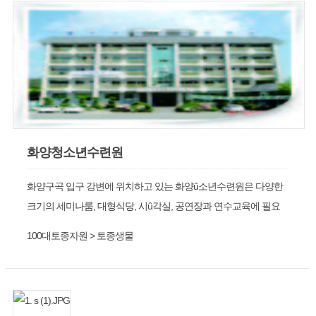
화양청소년수련원
화양구곡 입구 강변에 위치하고 있는 화양û소년수련원은 다양한
크기의 세미나룸, 대형식당, 시û각실, 공연장과 연수교육에 필요
한 ü력단련장, 야영장, 눈썰매장, 패러글라이딩, 래프팅, 롤러브레
100대토종자원 > 토종생물
이드장 등 교육과 휴양에 필요한 시설이 있으며, 2000년 문화관광
부 지정 시범û소년 수련시설로 지정되었다.