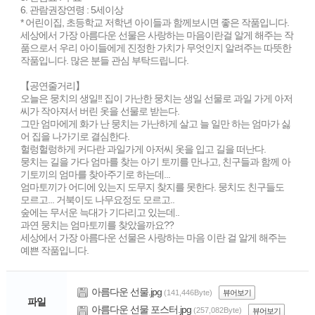
6. 관람권장연령 : 5세이상
* 어린이집, 초등학교 저학년 아이들과 함께보시면 좋은 작품입니다.
세상에서 가장 아름다운 선물은 사랑하는 마음이란걸 알게 해주는 작
품으로서 우리 아이들에게 진정한 가치가 무엇인지 알려주는 따뜻한
작품입니다. 많은 분들 관심 부탁드립니다.
【공연줄거리】
오늘은 뭉치의 생일!! 집이 가난한 뭉치는 생일 선물로 과일 가게 아저
씨가 작아져서 버린 옷을 선물로 받는다.
그만 엄마에게 화가 난 뭉치는 가난하게 살고 늘 일만 하는 엄마가 싫
어 집을 나가기로 결심한다.
헐렁헐렁하게 커다란 과일가게 아저씨 옷을 입고 길을 떠난다.
뭉치는 길을 가다 엄마를 찾는 아기 토끼를 만나고, 친구들과 함께 아
기토끼의 엄마를 찾아주기로 하는데...
엄마토끼가 어디에 있는지 도무지 찾지를 못한다. 뭉치도 친구들도
모르고... 거북이도 나무요정도 모르고..
숲에는 무서운 늑대가 기다리고 있는데..
과연 뭉치는 엄마토끼를 찾았을까요??
세상에서 가장 아름다운 선물은 사랑하는 마음 이란 걸 알게 해주는
예쁜 작품입니다.
아름다운 선물.jpg
(141,446Byte)
뷰어보기
파일
아름다운 선물 포스터.jpg
(257,082Byte)
뷰어보기