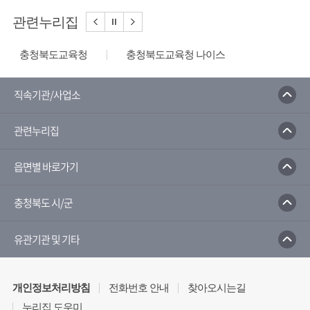
관련누리집
충청북도교육청
충청북도교육청 나이스
충북교수학습지원센터
배움나라
충북유아교육진흥원
충북학생교육문화원
직속기관/사업소
청소년성문화센터
충북문화관
관련누리집
국민체육진흥공단
읍면별 바로가기
충청북도 시/군
유관기관 및 기타
개인정보처리방침
전화번호 안내
찾아오시는길
누리집 도우미