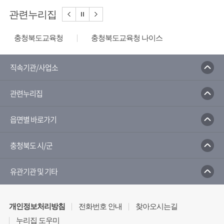
관련누리집
충청북도교육청
충청북도교육청 나이스
충북교수학습지원센터
배움나라
충북유아교육진흥원
충북학생교육문화원
직속기관/사업소
청소년성문화센터
충북문화관
관련누리집
국민체육진흥공단
읍면별 바로가기
충청북도 시/군
유관기관 및 기타
개인정보처리방침
전화번호 안내
찾아오시는길
누리집 도우미