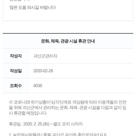
많은 도움 되시길 바랍니다
문화, 체육, 관광 시설 휴관 안내
작성자
괴산군관리자
작성일
2020-02-28
조회수
4038
※ 코로나19 위기상황이‘심각’단계로 격상됨에 따라 이용객들의 안전
을 위해 괴산군에서 관리하는 문화․체육․관광 시설을 다음과 같이 임
시 휴관할 예정입니다.
휴관일 : 2020. 2. 25.(화) ~ 별도 조치 시까지
1. 농업역사박물관 / 충북 괴산군 괴산읍 충민로검승1길 6