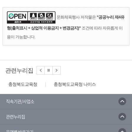
문화체육행사 저작물은
"공공누리 제4유
형(출처표시 + 상업적 이용금지 + 변경금지)"
조건에 따라 자유롭게 이
용이 가능합니다.
관련누리집
충청북도교육청
충청북도교육청 나이스
충북교수학습지원센터
배움나라
충북유아교육진흥원
충북학생교육문화원
직속기관/사업소
청소년성문화센터
충북문화관
관련누리집
국민체육진흥공단