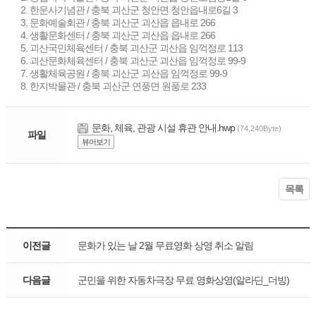
2. 한운사기념관 / 충북 괴산군 청안면 청안읍내로6길 3
3, 문화예술회관 / 충북 괴산군 괴산읍 읍내로 266
4. 생활문화센터 / 충북 괴산군 괴산읍 읍내로 266
5. 괴산국민체육센터 / 충북 괴산군 괴산읍 임꺽정로 113
6. 괴산문화체육센터 / 충북 괴산군 괴산읍 임꺽정로 99-9
7. 생활체육공원 / 충북 괴산군 괴산읍 임꺽정로 99-9
8. 한지박물관 / 충북 괴산군 연풍면 원풍로 233
문화, 체육, 관광 시설 휴관 안내.hwp
(74,240Byte)
파일
뷰어보기
목록
이전글
문화가 있는 날 2월 무료영화 상영 취소 알림
다음글
군민을 위한 자동차극장 무료 영화상영(알라딘_더빙)