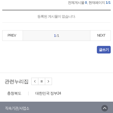
전체게시물
0
, 현재페이지
1/1
등록된 게시물이 없습니다.
PREV
NEXT
1
/1
글쓰기
관련누리집
충청북도
대한민국 정부24
충북경제자유구역
충북괴산경찰서
중원대학교
괴산노인복지관
괴산홍보단
직속기관/사업소