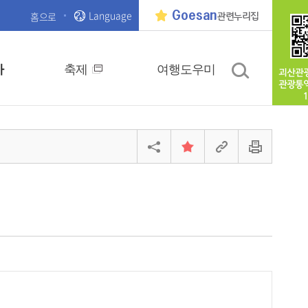
Language
Goesan
홈으로
관련누리집
사
축제
여행도우미
괴산관
관광통
1