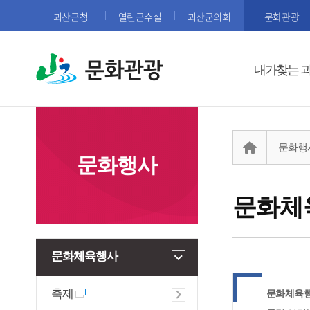
괴산군청
열린군수실
괴산군의회
문화관광
문화관광
내가찾는 
문화행
문화행사
문화체
문화체육행사
축제
문화체육