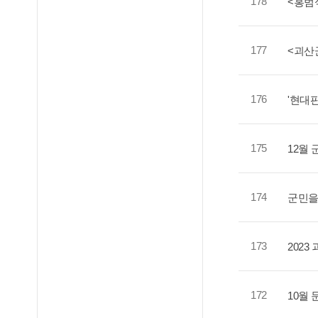
178
<홍범
177
<괴산
176
'현대
175
12월 
174
군민을
173
202
172
10월 