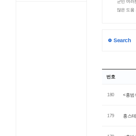
군민 여러
많은 도움
Search
번호
180
<홍범
179
홍스테