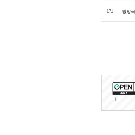
171
방방곡
다.