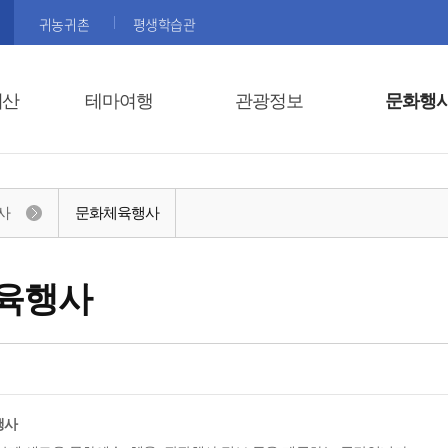
귀농귀촌
평생학습관
괴산
테마여행
관광정보
문화행
사
문화체육행사
육행사
행사