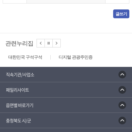
글쓰기
관련누리집
대한민국 구석구석
디지털 관광주민증
성불산 자연휴양림
농업역사박물관
문화체육관광부
충청나드리
괴산홍보단
직속기관/사업소
괴산장터
패밀리사이트
읍면별 바로가기
충청북도 시/군