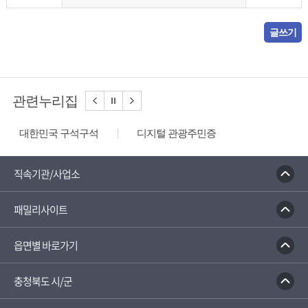
글쓰기
관련누리집
대한민국 구석구석
디지털 관광주민증
성불산 자연휴양림
농업역사박물관
문화체육관광부
충청나드리
괴산홍보단
직속기관/사업소
괴산장터
패밀리사이트
읍면별 바로가기
충청북도 시/군