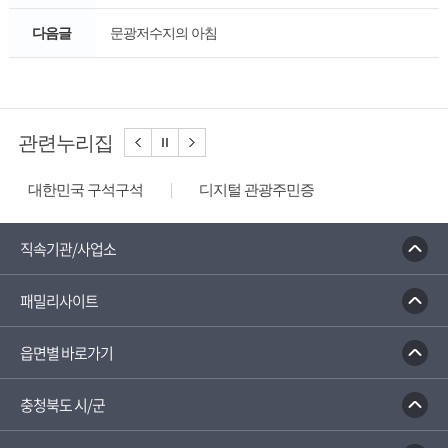
다음글
문광저수지의 아침
관련누리집
대한민국 구석구석
디지털 관광주민증
성불산 자연휴양림
농업역사박물관
문화체육관광부
충청나드리
괴산홍보단
직속기관/사업소
괴산장터
패밀리사이트
읍면별 바로가기
충청북도 시/군