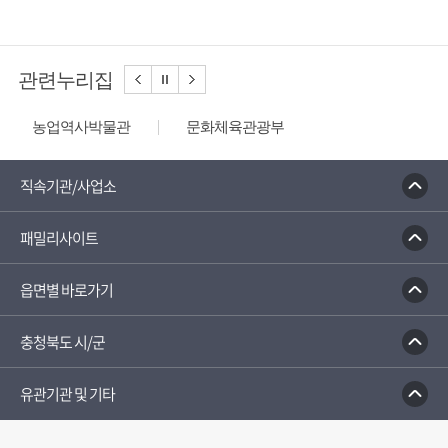
관련누리집
농업역사박물관
문화체육관광부
충청나드리
괴산홍보단
괴산장터
대한민국 구석구석
디지털 관광주민증
직속기관/사업소
성불산 자연휴양림
패밀리사이트
읍면별 바로가기
충청북도 시/군
유관기관 및 기타