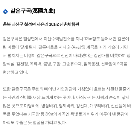
갈은구곡(葛隱九曲)
충북 괴산군 칠성면 사은리 101-2 산촌체험관
갈은구곡은 칠성면에서 괴산수력발전소를 지나 12㎞정도 들어서면 갈론이
란 마을에 닿게 된다. 갈론마을을 지나 2~3㎞남짓 계곡을 따라 거슬러 가면
서 펼쳐지는 비경이 갈은구곡으로 신선이 내려왔다는 강선대를 비롯하여 장
암석실, 갈천정, 옥류벽, 금병, 구암, 고송유수재, 칠학동천, 선국암이 9곡을
형성하고 있다.
또한 갈은구곡은 주변의 빼어난 자연경관과 거침없이 흐르는 시원한 물줄기
는 자연의 신비를 새삼 느끼게 하는 곳이다. 아직까지는 사람의 손길이 닿지
않은 곳으로 마당바위, 병풍바위, 형제바위, 강선대, 개구리바위, 신선들이 바
둑을 두었다는 기국암 등 3Km의 계곡엔 옥빛물과 바위가 이루어 낸 풍광이
아직도 수줍은 듯 얼굴을 가리고 있다.