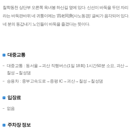
칠학동천 상단부 오른쪽 옥녀봉 하산길 옆에 있다. 신선이 바둑을 두던 자리
라는 바둑판바위 네 귀퉁이에는 ‘四老同庚(사노동경)’ 글씨가 음각되어 있다.
네 분의 동갑내기 노인들이 바둑을 즐겼다는 뜻이다.
대중교통
대중교통 : 동서울→괴산 직행버스(1일 18회) 1시간50분 소요, 괴산→
칠성→칠성댐
승용차 : 중부고속도로→증평 IC→괴산→칠성→칠성댐
입장료
없음
주차장 정보