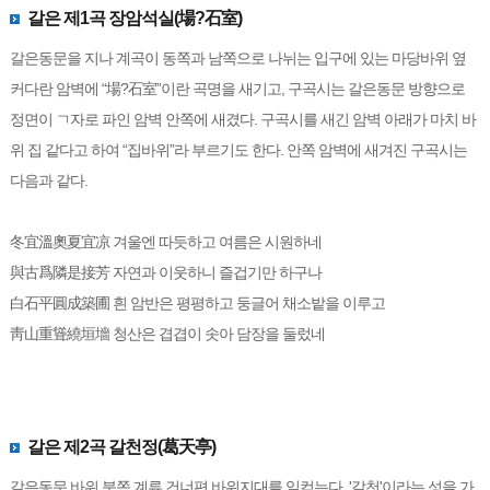
갈은 제1곡 장암석실(場?石室)
갈은동문을 지나 계곡이 동쪽과 남쪽으로 나뉘는 입구에 있는 마당바위 옆
커다란 암벽에 “場?石室”이란 곡명을 새기고, 구곡시는 갈은동문 방향으로
정면이 ㄱ자로 파인 암벽 안쪽에 새겼다. 구곡시를 새긴 암벽 아래가 마치 바
위 집 같다고 하여 “집바위”라 부르기도 한다. 안쪽 암벽에 새겨진 구곡시는
다음과 같다.
冬宜溫奧夏宜凉 겨울엔 따듯하고 여름은 시원하네
與古爲隣是接芳 자연과 이웃하니 즐겁기만 하구나
白石平圓成築圃 흰 암반은 평평하고 둥글어 채소밭을 이루고
靑山重聳繞垣墻 청산은 겹겹이 솟아 담장을 둘렀네
갈은 제2곡 갈천정(葛天亭)
갈은동문 바위 북쪽 계류 건너편 바위지대를 일컫는다. '갈천'이라는 성을 가