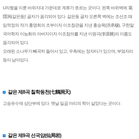
U자형을 이룬 바위지대 가운데로 계류가 흐르는 곳이다. 왼쪽 바위벽에 ‘葛
隱洞(갈은동)’ 글자가 음각되어 있다. 갈은동 글자 오른쪽 벽에는 조선조 때
임꺽정의 작가 홍명희의 조부이자 이조참관을 지낸 홍승목(洪承穆), 구한말
국어학자 이능화의 아버지이자 이조참의를 지낸 이원극(李源棘)의 이름도
음각되어 있다.
오래된 소나무가 빼곡히 들어서 있고, 우측에는 정자터가 있으며, 부엌자리
등이 남아있다.
갈은 제8곡 칠학동천(七鶴洞天)
고송유수재 상단부에 있다. 옛날 일곱 마리의 학이 살았다는 곳이다.
갈은 제9곡 선국암(仙局岩)