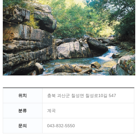
위치
충북 괴산군 칠성면 칠성로10길 547
분류
계곡
문의
043-832-5550