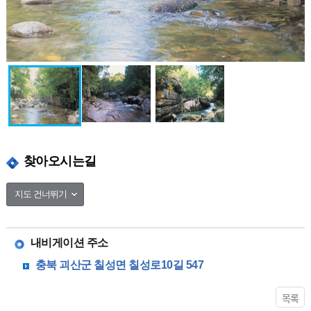
찾아오시는길
지도 건너뛰기
50m
내비게이션 주소
갈은구곡(葛隱九曲)
충북 괴산군 칠성면 칠성로10길 547
충북 괴산군 칠성면 칠성로10길 547
목록