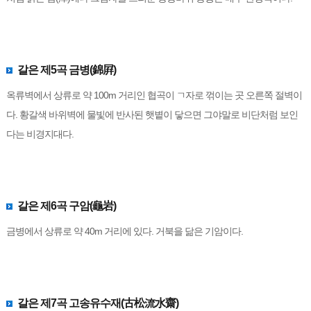
갈은 제5곡 금병(錦屛)
옥류벽에서 상류로 약 100m 거리인 협곡이 ㄱ자로 꺾이는 곳 오른쪽 절벽이
다. 황갈색 바위벽에 물빛에 반사된 햇볕이 닿으면 그야말로 비단처럼 보인
다는 비경지대다.
갈은 제6곡 구암(龜岩)
금병에서 상류로 약 40m 거리에 있다. 거북을 닮은 기암이다.
갈은 제7곡 고송유수재(古松流水齋)