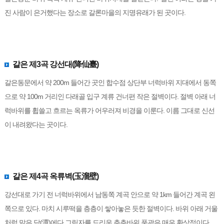
진 사람이 은거했다는 장소로 갈론마을의 지명유래가 된 곳이다.
갈은 제3곡 강선대(降仙臺)
갈은동문에서 약 200m 들어간 곳인 합수점 상단부 너럭바위 지대에서 동쪽
으로 약 100m 거리인 다래골 입구 계류 건너편 작은 절벽이다. 절벽 아래 너
럭바위를 휩쓸고 흐르는 옥류가 어우러져 비경을 이룬다. 이름 그대로 신선
이 내려왔다는 곳이다.
갈은 제4곡 옥류벽(玉溜壁)
강선대로 가기 전 너럭바위에서 남동쪽 계곡 안으로 약 1km 들어간 계곡 왼
쪽으로 있다. 마치 시루떡을 층층이 쌓아놓은 듯한 절벽이다. 바위 아래 거울
처럼 맑은 담(潭)에다 그림자를 드리운 층층바위 풍광은 매우 환상적이다.