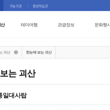
귀농귀촌
평생학습관
괴산
테마여행
관광정보
문화행
는 괴산
한눈에 보는 괴산
 보는 괴산
통일대사탑