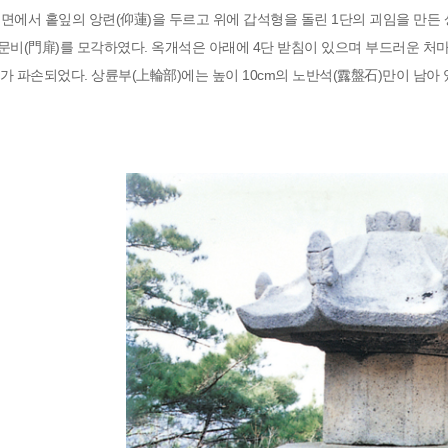
측면에서 홑잎의 앙련(仰蓮)을 두르고 위에 갑석형을 돌린 1단의 괴임을 만든 상
 문비(門扉)를 모각하였다. 옥개석은 아래에 4단 받침이 있으며 부드러운 처
 파손되었다. 상륜부(上輪部)에는 높이 10cm의 노반석(露盤石)만이 남아 