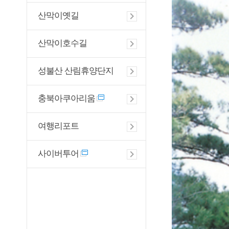
산막이옛길
산막이호수길
성불산 산림휴양단지
충북아쿠아리움
여행리포트
사이버투어