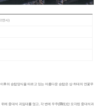
각연사)
 이후의 승탑양식을 따르고 있는 아름다운 승탑은 상·하대의 연꽃무
석 위에 중대석 괴임대를 얹고, 각 변에 우주(隅柱)만 모각된 중대석과