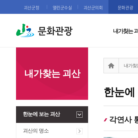
괴산군청
열린군수실
괴산군의회
문화관광
문화관광
내가찾는 
내가찾
내가찾는 괴산
한눈에
한눈에 보는 괴산
각연사 
괴산의 명소