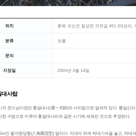
위치
충북 괴산군 칠성면 각연길 451 (태성리, 
분류
보물
문의
지정일
2003년 3월 14일
일대사탑
기의 큰스님이었던 통일대사(通一大師)의 사리탑으로 알려져 있다. 통일신라
각한 수법으로 미루어 통일대사비와 같은 시기에 세워진 것으로 추정된다.
.45m인 팔각원당형(八角圓堂型) 탑이다. 지대석 위에 하대기석을 놓고, 하대