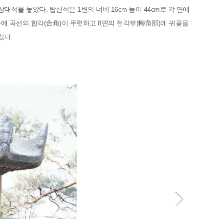
대석을 놓았다. 탑신석은 1변의 너비 16cm 높이 44cm로 각 면에
마에 곡선의 합각(合角)이 뚜렷하고 8면의 전각부(轉角部)에 귀꽃을
있다.