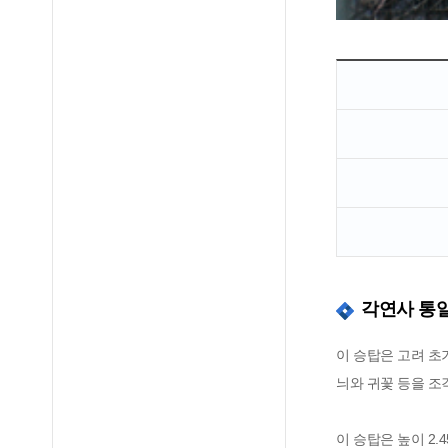
각연사 통
이 승탑은 고려 초
늬와 귀꽃 등을 조
이 승탑은 높이 2