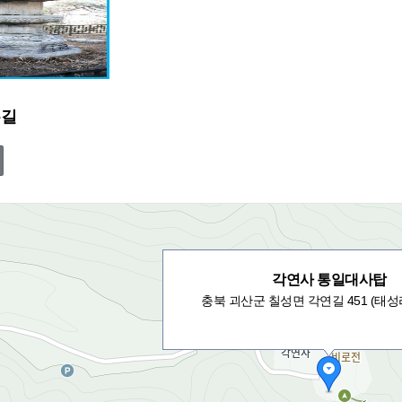
는길
각연사 통일대사탑
충북 괴산군 칠성면 각연길 451 (태성