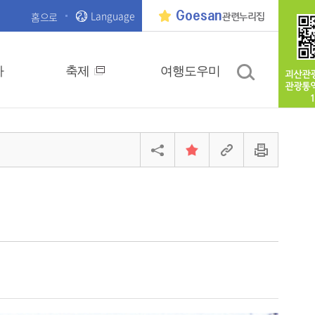
Language
Goesan
홈으로
관련누리집
사
축제
여행도우미
괴산관
관광통
1