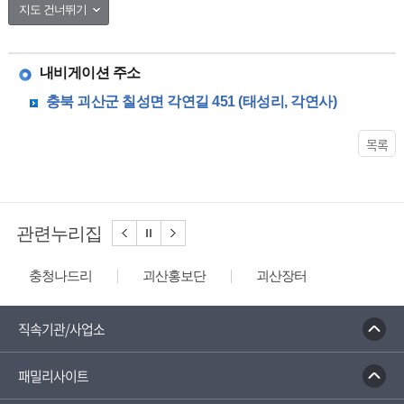
지도 건너뛰기
50m
내비게이션 주소
각연사 석조비로자나불좌상
충북 괴산군 칠성면 각연길 451 (태성리, 각연사)
충북 괴산군 칠성면 각연길 451 (태성리, 각연사)
목록
관련누리집
충청나드리
괴산홍보단
괴산장터
대한민국 구석구석
디지털 관광주민증
성불산 자연휴양림
농업역사박물관
직속기관/사업소
문화체육관광부
패밀리사이트