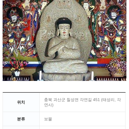
충북 괴산군 칠성면 각연길 451 (태성리, 각
위치
연사)
분류
보물