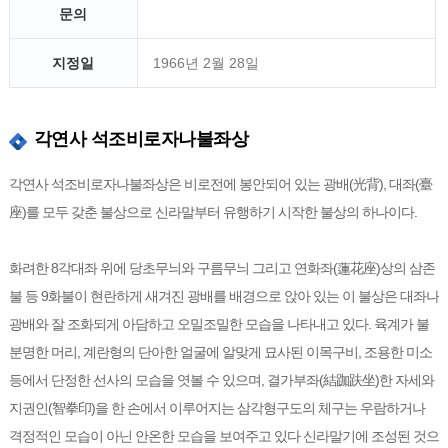
문의
지정일
1966년 2월 28일
각연사 석조비로자나불좌상
각연사 석조비로자나불좌상은 비로전에 봉안되어 있는 광배(光背), 대좌(臺
座)를 모두 갖춘 불상으로 신라말부터 유행하기 시작한 불상의 하나이다.
화려한 8각대좌 위에 당초무늬와 구름무늬 그리고 연화좌(蓮花座)상의 삼존
불 등 9화불이 현란하게 새겨진 광배를 배경으로 앉아 있는 이 불상은 대좌나
광배와 잘 조화되게 아담하고 오밀조밀한 모습을 나타내고 있다. 육계가 불
분명한 머리, 계란형의 단아한 얼굴에 알맞게 묘사된 이목구비, 조용한 미소
등에서 단정한 선사의 모습을 엿볼 수 있으며, 결가부좌(結跏趺坐)한 자세와
지권인(智拳印)을 한 손에서 이루어지는 삼각형구도의 체구는 우람하거나
격정적인 모습이 아닌 안온한 모습을 보여주고 있다 신라말기에 조성된 것으