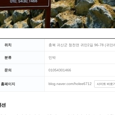
위치
충북 괴산군 청천면 귀만2길 96-78 (귀만
분류
민박
문의
01054301466
blog.naver.com/holee6712
홈페이지
사이트 바로
펜션