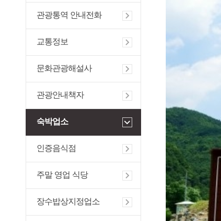
관광통역 안내전화
교통정보
문화관광해설사
관광안내책자
숙박업소
인증음식점
주말 영업 식당
장수밥상지정업소