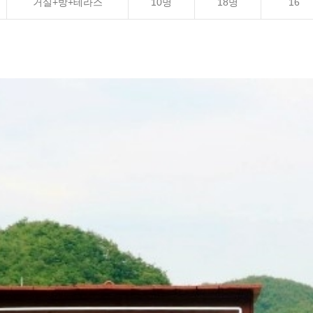
거실+방+테라스
10명
18명
16