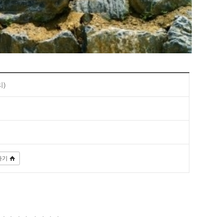
리)
가기