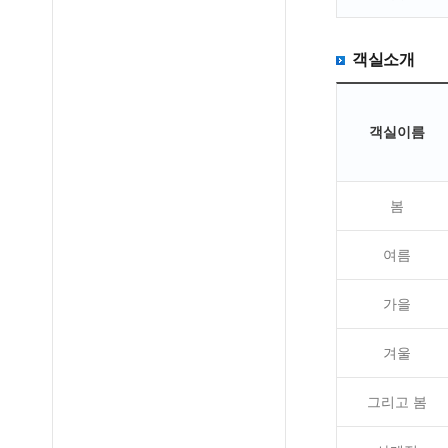
객실소개
객실이름
봄
여름
가을
겨울
그리고 봄