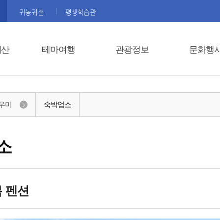
귀농귀촌
평생학습관
괴산
테마여행
관광정보
문화행
우미
숙박업소
소
 펜션