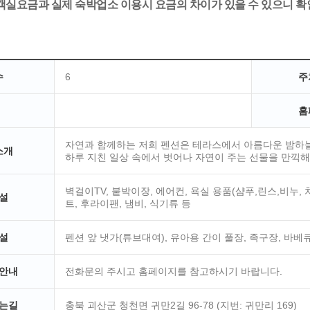
 객실요금과 실제 숙박업소 이용시 요금의 차이가 있을 수 있으니 
수
6
주
홈
자연과 함께하는 저희 펜션은 테라스에서 아름다운 밤하늘
소개
하루 지친 일상 속에서 벗어나 자연이 주는 선물을 만끽
벽걸이TV, 붙박이장, 에어컨, 욕실 용품(샴푸,린스,비누,
설
트, 후라이팬, 냄비, 식기류 등
설
펜션 앞 냇가(튜브대여), 유아용 간이 풀장, 족구장, 바베
안내
전화문의 주시고 홈페이지를 참고하시기 바랍니다.
는길
충북 괴산군 청천면 귀만2길 96-78 (지번: 귀만리 169)