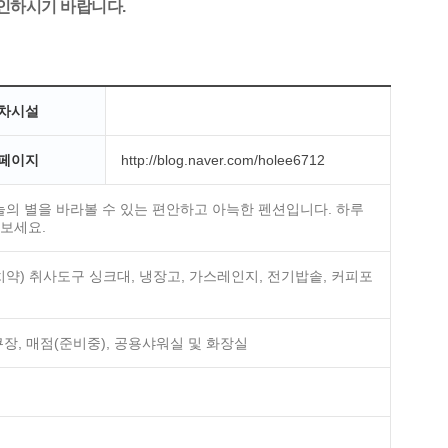
확인하시기 바랍니다.
차시설
페이지
http://blog.naver.com/holee6712
의 별을 바라볼 수 있는 편안하고 아늑한 펜션입니다. 하루
해보세요.
 치약) 취사도구 싱크대, 냉장고, 가스레인지, 전기밥솥, 커피포
큐장, 매점(준비중), 공용샤워실 및 화장실