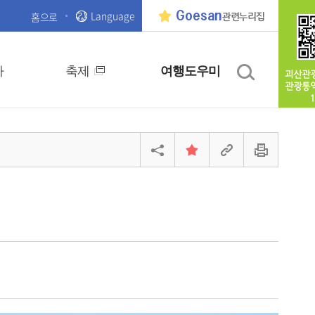
Language
Goesan
홈으로
관련누리집
사
축제
여행도우미
괴산관
관광통
1