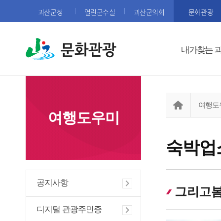
괴산군청
열린군수실
괴산군의회
문화관광
문화관광
내가찾는 
여행도
여행도우미
숙박업
공지사항
그리고봄
디지털 관광주민증