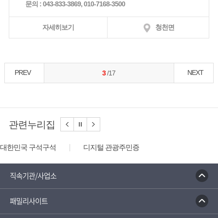
문의 : 043-833-3869, 010-7168-3500
자세히보기
청천면
PREV
NEXT
3
/17
관련누리집
디지털 관광주민증
성불산 자연휴양림
농업역사박물관
문화체육관광부
충청나드리
괴산홍보단
괴산장터
직속기관/사업소
대한민국 구석구석
패밀리사이트