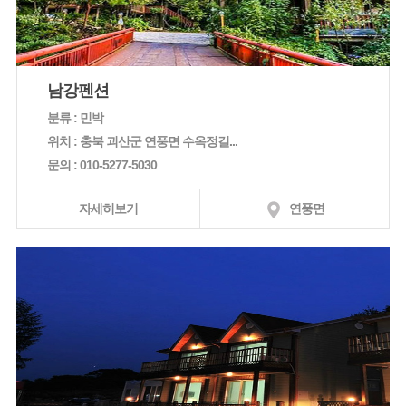
남강펜션
분류 : 민박
위치 : 충북 괴산군 연풍면 수옥정길...
문의 : 010-5277-5030
자세히보기
연풍면