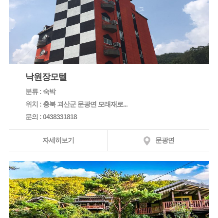
낙원장모텔
분류 : 숙박
위치 : 충북 괴산군 문광면 모래재로...
문의 : 0438331818
자세히보기
문광면