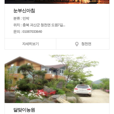
눈부신아침
분류 : 민박
위치 : 충북 괴산군 청천면 도원7길...
문의 : 01087033640
자세히보기
청천면
달맞이농원