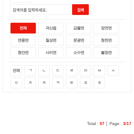
검색
전체
괴산읍
감물면
장연면
연풍면
칠성면
문광면
청천면
청안면
사리면
소수면
불정면
전체
ㄱ
ㄴ
ㄷ
ㄹ
ㅁ
ㅂ
ㅅ
ㅇ
ㅈ
ㅊ
ㅋ
ㅌ
ㅍ
ㅎ
Total :
97
│ Page :
3/17