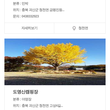
분류 : 민박
위치 : 충북 괴산군 청천면 금평진등...
문의 : 0438332923
자세히보기
청천면
도명산캠핑장
분류 : 야영장
위치 : 충북 괴산군 청천면 고성4길...