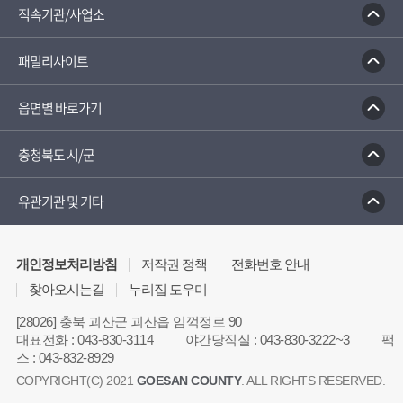
직속기관/사업소
패밀리사이트
읍면별 바로가기
충청북도 시/군
유관기관 및 기타
개인정보처리방침
저작권 정책
전화번호 안내
찾아오시는길
누리집 도우미
[28026] 충북 괴산군 괴산읍 임꺽정로 90
대표전화
:
043-830-3114
야간당직실
:
043-830-3222~3
팩
스
:
043-832-8929
COPYRIGHT(C) 2021
GOESAN COUNTY
. ALL RIGHTS RESERVED.