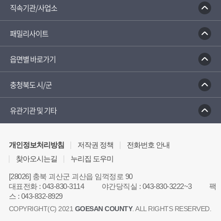
직속기관/사업소
패밀리사이트
읍면별 바로가기
충청북도 시/군
유관기관 및 기타
개인정보처리방침
저작권 정책
전화번호 안내
찾아오시는길
누리집 도우미
[28026] 충북 괴산군 괴산읍 임꺽정로 90
대표전화
:
043-830-3114
야간당직실
:
043-830-3222~3
팩
스
:
043-832-8929
COPYRIGHT(C) 2021
GOESAN COUNTY
. ALL RIGHTS RESERVED.