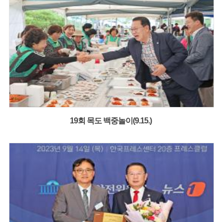
19회 목도 백중놀이(9.15.)