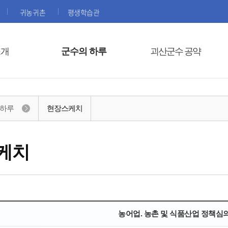
귀농귀촌
평생학습관
소개
군수의 하루
괴산군수 공약
 하루
현장스케치
케치
농어업. 농촌 및 식품산업 정책심