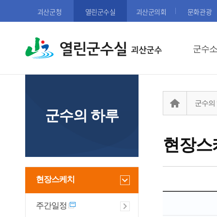
괴산군청
열린군수실
괴산군의회
문화관광
열린군수실
군수
군수의
군수의 하루
현장스
현장스케치
주간일정