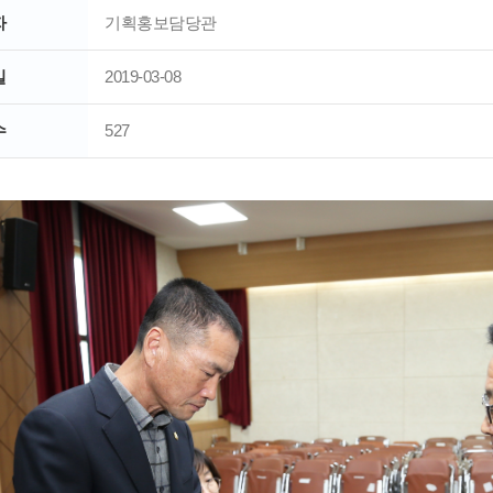
자
기획홍보담당관
일
2019-03-08
수
527