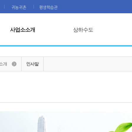
귀농귀촌
평생학습관
사업소소개
상하수도
소개
인사말