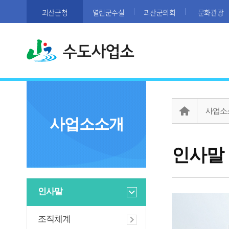
괴산군청
열린군수실
괴산군의회
문화관광
수도사업소
사업소
사업소소개
인사말
인사말
조직체계