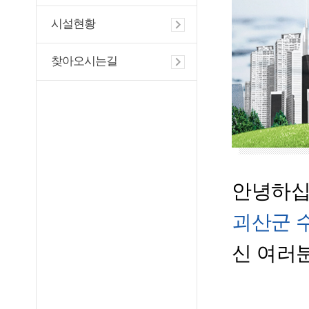
시설현황
찾아오시는길
안녕하십
괴산군 
신 여러