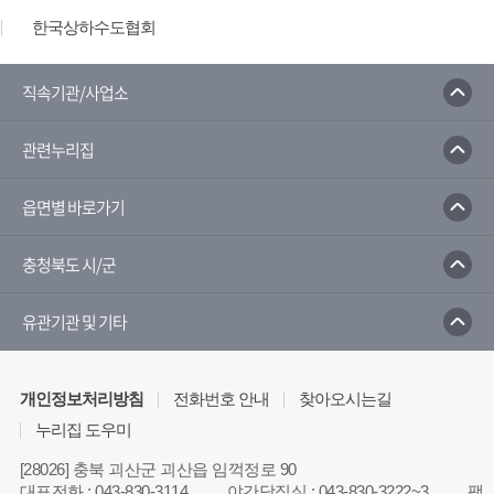
한국상하수도협회
한국수자원공사
환경부
한국환경공단
수질오염방제정보시스템
국가지하수정보센터
직속기관/사업소
환경부 물환경정보시스템
물사랑 홈페이지
관련누리집
읍면별 바로가기
충청북도 시/군
유관기관 및 기타
개인정보처리방침
전화번호 안내
찾아오시는길
누리집 도우미
[28026] 충북 괴산군 괴산읍 임꺽정로 90
대표전화
:
043-830-3114
야간당직실
:
043-830-3222~3
팩