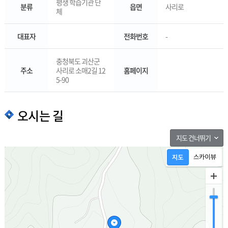
평생 학습기관 단
분류
읍면
사리로
체
대표자
전화번호
-
충청북도 괴산군
주소
사리로 소매2길 12
홈페이지
5-90
오시는 길
지도 건너뛰기