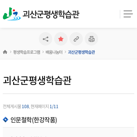
괴산군평생학습관
평생학습프로그램
배움나눔터
괴산군평생학습관
괴산군평생학습관
전체게시물
108
, 현재페이지
1/11
인문철학(한강작품)