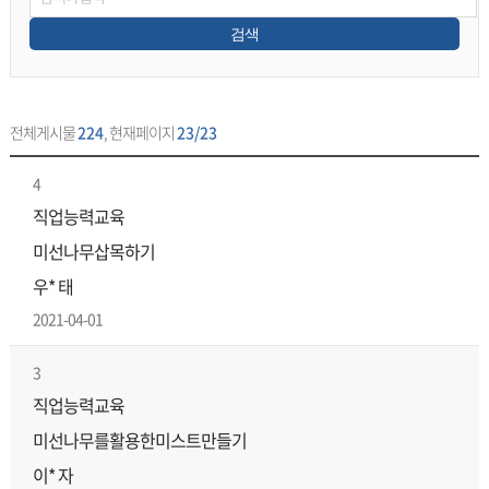
검색
전체게시물
224
, 현재페이지
23/23
4
직업능력교육
미선나무삽목하기
우* 태
2021-04-01
3
직업능력교육
미선나무를활용한미스트만들기
이* 자