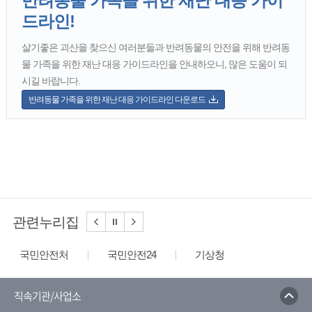
반려동물 가족을 위한 재난 대응 가이
드라인!
살기좋은 괴산을 찾으신 여러분들과 반려동물의 안전을 위해 반려동
물 가족을 위한 재난 대응 가이드라인을 안내하오니, 많은 도움이 되
시길 바랍니다.
반려동물 가족을 위한 재난 대응 가이드라인 다운로드
관련누리집
국민안전처
국민안전24
기상청
국립재난안전연구원
충북재난안전대책본부
안전신문고
안전보건공단
직속기관/사업소