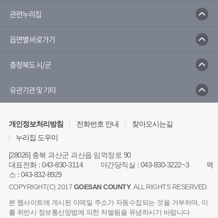
청소년활동안전센터
국가민방위재난안전교육원
관련누리집
읍면별 바로가기
충청북도 시/군
유관기관 및 기타
개인정보처리방침
전화번호 안내
찾아오시는길
누리집 도우미
[28026] 충북 괴산군 괴산읍 임꺽정로 90
대표전화
:
043-830-3114
야간당직실
:
043-830-3222~3
팩
스
:
043-832-8929
COPYRIGHT(C) 2017
GOESAN COUNTY
. ALL RIGHTS RESERVED.
본 웹사이트에 게시된 이메일 주소가 자동수집되는 것을 거부하며, 이
를 위반시 정보통신망법에 의한 처벌됨을 유념하시기 바랍니다.