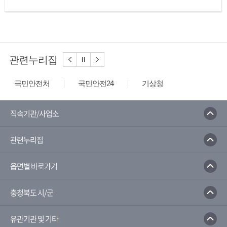
관련누리집
국민안전처
국민안전24
기상청
국립재난안전연구원
충북재난안전대책본부
안전신문고
안전보건공단
직속기관/사업소
청소년활동안전센터
국가민방위재난안전교육원
관련누리집
읍면별 바로가기
충청북도 시/군
유관기관 및 기타