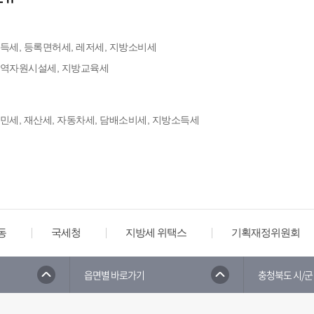
세
취득세, 등록면허세, 레저세, 지방소비세
 지역자원시설세, 지방교육세
주민세, 재산세, 자동차세, 담배소비세, 지방소득세
동
국세청
지방세 위택스
기획재정위원회
읍면별 바로가기
충청북도 시/군