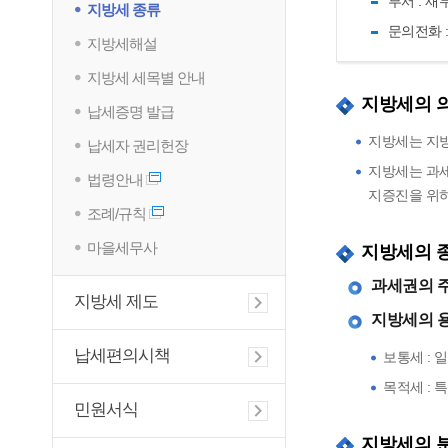
부서 : 재
지방세 종류
문의전화 : 
지방세해설
지방세 세목별 안내
지방세의 
납세증명 발급
지방세는 지방
납세자 권리헌장
지방세는 과세
법령안내
지증진을 위
조례/규칙
마을세무사
지방세의 
과세권의 주
지방세 제도
지방세의 
납세편의시책
보통세 : 
목적세 : 
민원서식
지방세의 