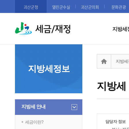
괴산군청
열린군수실
괴산군의회
문화관광
세금/재정
지방세
지방세
지방세정보
지방세
지방세 안내
담당자 정보
세금이란?