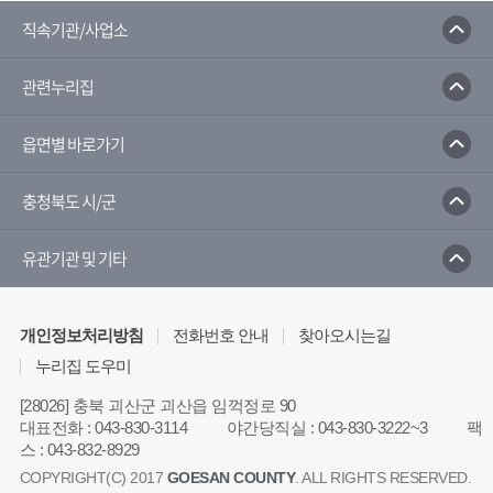
직속기관/사업소
관련누리집
읍면별 바로가기
충청북도 시/군
유관기관 및 기타
개인정보처리방침
전화번호 안내
찾아오시는길
누리집 도우미
[28026] 충북 괴산군 괴산읍 임꺽정로 90
대표전화
:
043-830-3114
야간당직실
:
043-830-3222~3
팩
스
:
043-832-8929
COPYRIGHT(C) 2017
GOESAN COUNTY
. ALL RIGHTS RESERVED.