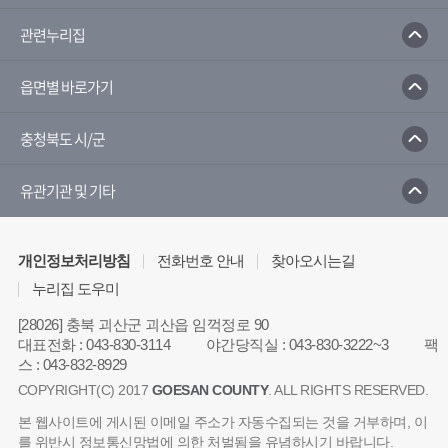
관련누리집
읍면별 바로가기
충청북도 시/군
유관기관 및 기타
개인정보처리방침
전화번호 안내
찾아오시는길
누리집 도우미
[28026] 충북 괴산군 괴산읍 임꺽정로 90
대표전화
:
043-830-3114
야간당직실
:
043-830-3222~3
팩
스
:
043-832-8929
COPYRIGHT(C) 2017
GOESAN COUNTY
. ALL RIGHTS RESERVED.
본 웹사이트에 게시된 이메일 주소가 자동수집되는 것을 거부하며, 이
를 위반시 정보통신망법에 의한 처벌됨을 유념하시기 바랍니다.