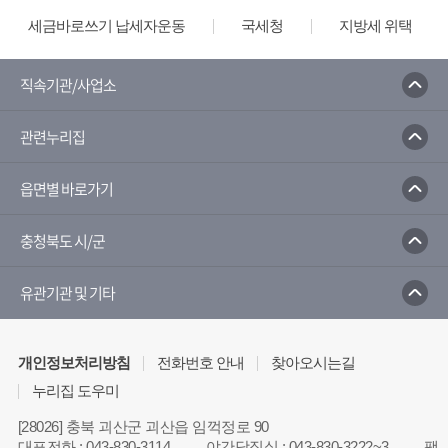
세금바로쓰기 납세자운동
국세청
지방세 위택스
직속기관/사업소
관련누리집
읍면별 바로가기
충청북도 시/군
유관기관 및 기타
개인정보처리방침
전화번호 안내
찾아오시는길
누리집 도우미
[28026] 충북 괴산군 괴산읍 임꺽정로 90
대표전화
:
043-830-3114
야간당직실
:
043-830-3222~3
팩