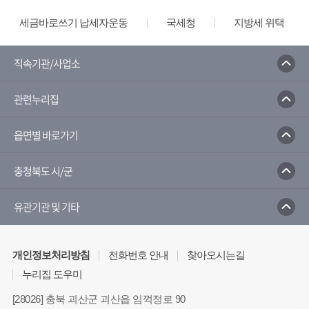
세금바로쓰기 납세자운동
국세청
지방세 위택스
직속기관/사업소
관련누리집
읍면별 바로가기
충청북도 시/군
유관기관 및 기타
개인정보처리방침
전화번호 안내
찾아오시는길
누리집 도우미
[28026] 충북 괴산군 괴산읍 임꺽정로 90