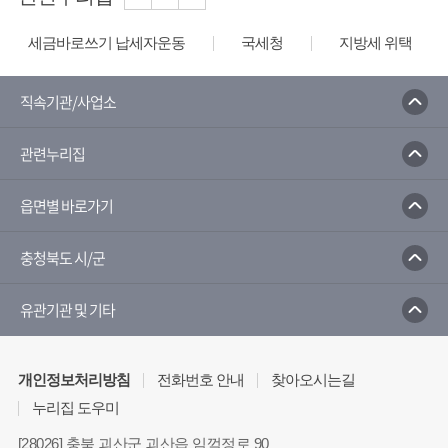
세금바로쓰기 납세자운동
국세청
지방세 위택스
직속기관/사업소
관련누리집
읍면별 바로가기
충청북도 시/군
유관기관 및 기타
개인정보처리방침
전화번호 안내
찾아오시는길
누리집 도우미
[28026] 충북 괴산군 괴산읍 임꺽정로 90