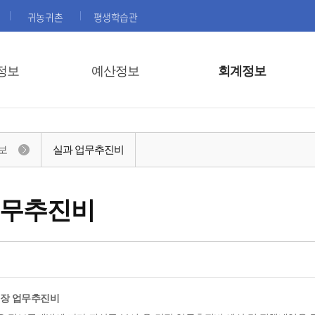
귀농귀촌
평생학습관
정보
예산정보
회계정보
보
실과 업무추진비
업무추진비
면장 업무추진비