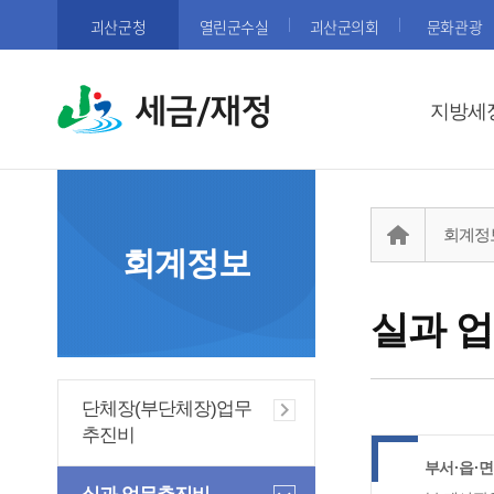
괴산군청
열린군수실
괴산군의회
문화관광
세금/재정
지방세
회계정
회계정보
실과 
단체장(부단체장)업무
추진비
부서·읍·