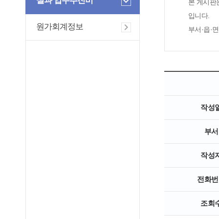
실과 업무추진비
본 게시판
입니다.
원가회계정보
부서·읍·
작성
부서
작성
전화번
조회