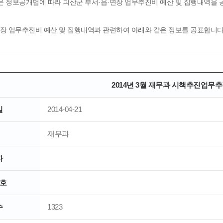
은 정보공개법에 따라 괴산군 부서·읍·면장 업무추진비 예산 및 집행내역을
면장 업무추진비 예산 및 집행내역과 관련하여 아래와 같은 정보를 공표합니다
2014년 3월 재무과 시책추진업무
일
2014-04-21
재무과
자
호
수
1323