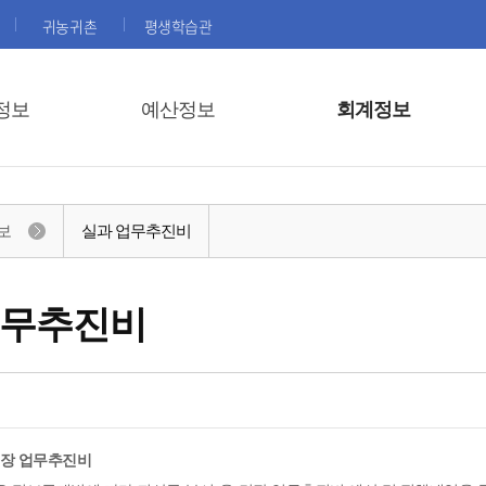
귀농귀촌
평생학습관
정보
예산정보
회계정보
보
실과 업무추진비
업무추진비
면장 업무추진비