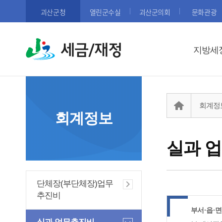
괴산군청
열린군수실
괴산군의회
문화관광
세금/재정
지방세
회계정
회계정보
실과 
단체장(부단체장)업무
추진비
부서·읍·