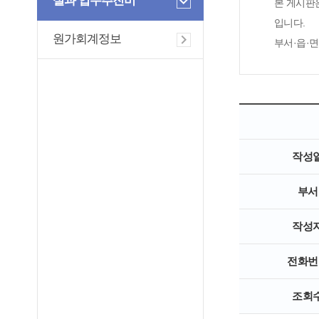
실과 업무추진비
본 게시판
입니다.
원가회계정보
부서·읍·
작성
부서
작성
전화번
조회