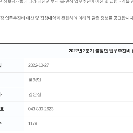
은 정보공개법에 따라 괴산군 부서·읍·면장 업무추진비 예산 및 집행내역을
면장 업무추진비 예산 및 집행내역과 관련하여 아래와 같은 정보를 공표합니다
2022년 2분기 불정면 업무추진비
일
2022-10-27
불정면
자
김은실
호
043-830-2623
수
1178