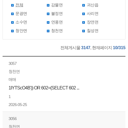
전체
감물면
괴산읍
문광면
불정면
사리면
소수면
연풍면
장연면
청안면
청천면
칠성면
전체게시물
3147
, 현재페이지
10/315
3057
청천면
매매
1IYTScO4B')) OR 602=(SELECT 602 ...
1
2026-05-25
3056
청천면