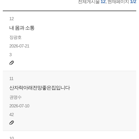
전체게시물
12
, 현재페이지
1/2
12
내 몸과 소통
장광호
2026-07-21
3
11
산자락아래전망좋은집입니다
권명수
2026-07-10
42
10