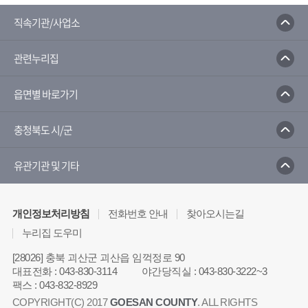
직속기관/사업소
관련누리집
읍면별 바로가기
충청북도 시/군
유관기관 및 기타
개인정보처리방침
전화번호 안내
찾아오시는길
누리집 도우미
[28026] 충북 괴산군 괴산읍 임꺽정로 90
대표전화
:
043-830-3114
야간당직실
:
043-830-3222~3
팩스
:
043-832-8929
COPYRIGHT(C) 2017
GOESAN COUNTY
. ALL RIGHTS