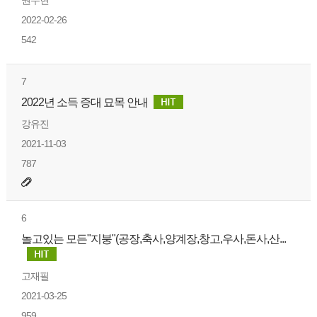
권우현
2022-02-26
542
7
2022년 소득 증대 묘목 안내
강유진
2021-11-03
787
6
놀고있는 모든"지붕"(공장,축사,양계장,창고,우사,돈사,산...
고재필
2021-03-25
959