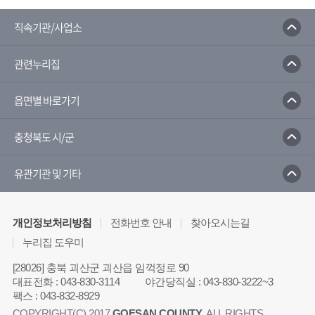
직속기관/사업소
관련누리집
읍면별 바로가기
충청북도 시/군
유관기관 및 기타
개인정보처리방침
전화번호 안내
찾아오시는길
누리집 도우미
[28026] 충북 괴산군 괴산읍 임꺽정로 90
대표전화
:
043-830-3114
야간당직실
:
043-830-3222~3
팩스
:
043-832-8929
COPYRIGHT(C) 2017
GOESAN COUNTY
. ALL RIGHTS