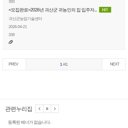
393
<모집완료>2026년 괴산군 귀농인의 집 입주자...
괴산군농업기술센터
2026-04-21
338
PREV
NEXT
1
/41
관련누리집
등록된 배너가 없습니다.