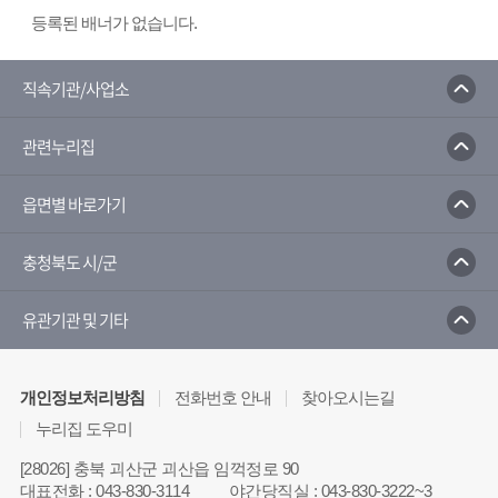
등록된 배너가 없습니다.
직속기관/사업소
관련누리집
읍면별 바로가기
충청북도 시/군
유관기관 및 기타
개인정보처리방침
전화번호 안내
찾아오시는길
누리집 도우미
[28026] 충북 괴산군 괴산읍 임꺽정로 90
대표전화
:
043-830-3114
야간당직실
:
043-830-3222~3