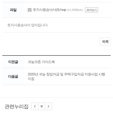
토지사용승낙서(4).hwp
파일
(12,288Byte)
뷰어보기
토지사용승낙서 양식입니다.
목록
이전글
귀농귀촌 가이드북
2020년 귀농 창업자금 및 주택구입자금 지원사업 시행
다음글
지침
관련누리집