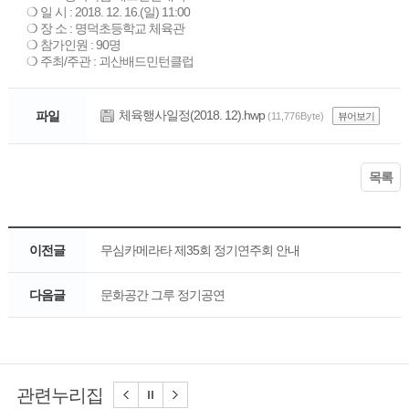
❍ 일 시 : 2018. 12. 16.(일) 11:00
❍ 장 소 : 명덕초등학교 체육관
❍ 참가인원 : 90명
❍ 주최/주관 : 괴산배드민턴클럽
체육행사일정(2018. 12).hwp
파일
(11,776Byte)
뷰어보기
목록
이전글
무심카메라타 제35회 정기연주회 안내
다음글
문화공간 그루 정기공연
관련누리집