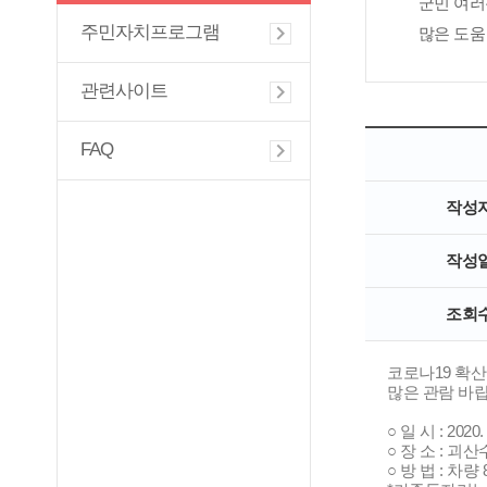
군민 여러
주민자치프로그램
많은 도움
관련사이트
FAQ
작성
작성
조회
코로나19 확
많은 관람 바랍
○ 일 시 : 202
○ 장 소 : 
○ 방 법 : 