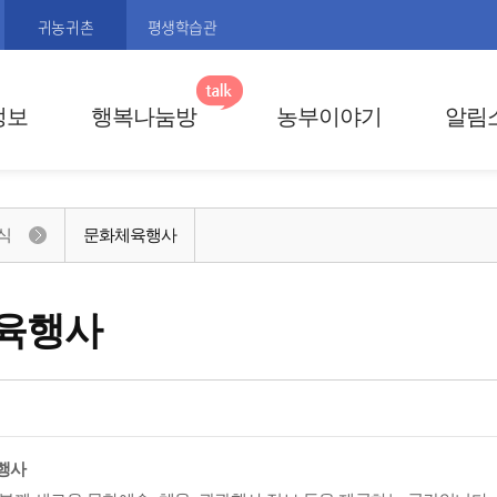
귀농귀촌
평생학습관
정보
행복나눔방
농부이야기
알림
식
문화체육행사
육행사
행사