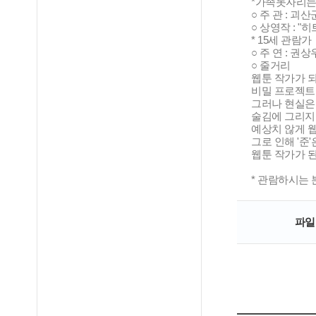
*가족돗자리는
○ 주 관 : 괴산군(
○ 상영작 : "
* 15세 관람가
○ 주 연 : 권
○ 줄거리
웹툰 작가가 
비밀 프로젝트 
그러나 현실은
술김에 그리지
예상치 않게 
그로 인해 '준
웹툰 작가가 된
* 관람하시는
파일