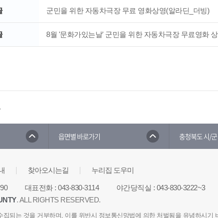
글
군민을 위한 자동차극장 무료 영화상영(알라딘_더빙)
글
8월 '문화가있는날' 군민을 위한 자동차극장 무료영화 상
.
읍면별 바로가기
충청북도 시/군
내
찾아오시는길
누리집 도우미
90
대표전화
:
043-830-3114
야간당직실
:
043-830-3222~3
UNTY
. ALL RIGHTS RESERVED.
수집되는 것을 거부하며, 이를 위반시 정보통신망법에 의한 처벌됨을 유념하시기 