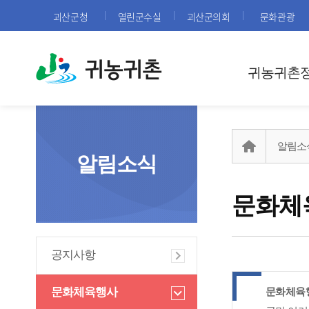
괴산군청
열린군수실
괴산군의회
문화관광
귀농귀촌
귀농귀촌
알림소
알림소식
문화체
공지사항
문화체육행사
문화체육