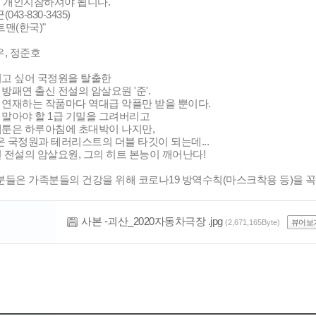
 개인지참하셔야 됩니다.
043-830-3435)
히트맨(한국)"
상우, 정준호
되고 싶어 국정원을 탈출한
방패연 출신 전설의 암살요원 '준'.
 연재하는 작품마다 역대급 악플만 받을 뿐이다.
 말아야 할 1급 기밀을 그려버리고
웹툰은 하루아침에 초대박이 나지만,
'은 국정원과 테러리스트의 더블 타깃이 되는데...
 전설의 암살요원, 그의 히트 본능이 깨어난다!
 분들은 가족분들의 건강을 위해 코로나19 방역수칙(마스크착용 등)을 
사본 -괴산_2020자동차극장 .jpg
(2,671,165Byte)
뷰어보