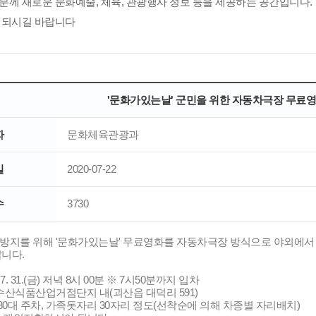
분께 새로운 문화예술, 체육, 관광행사 정보 등을 제공하는 공간입니다.
 되시길 바랍니다
'문화가있는날' 군민을 위한 자동차극장 무료영
자
문화체육관광과
일
2020-07-22
수
3730
산방지를 위해 '문화가있는날' 무료영화를 자동차극장 방식으로 야외에서
니다.
0. 7. 31.(금) 저녁 8시 00분 ※ 7시50분까지 입차
괴산수산식품산업거점단지 내(괴산읍 대덕리 591)
차량 80대 주차, 가족돗자리 30자리 정도(선착순에 의해 차종별 자리배치)