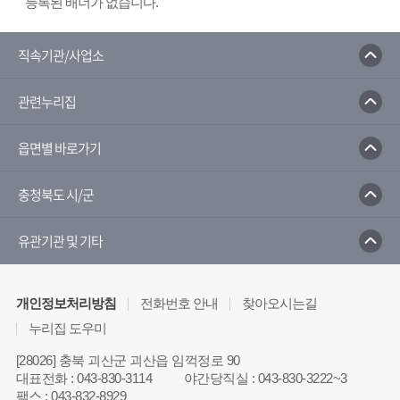
등록된 배너가 없습니다.
직속기관/사업소
관련누리집
읍면별 바로가기
충청북도 시/군
유관기관 및 기타
개인정보처리방침
전화번호 안내
찾아오시는길
누리집 도우미
[28026] 충북 괴산군 괴산읍 임꺽정로 90
대표전화
:
043-830-3114
야간당직실
:
043-830-3222~3
팩스
:
043-832-8929