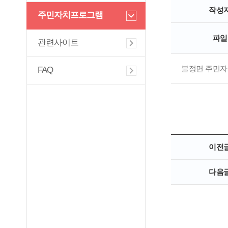
작성
주민자치프로그램
파일
관련사이트
불정면 주민
FAQ
이전
다음