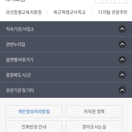
괴산증평교육지원청
육군학생군사학교
디지털 관광주민증
110정부민원안내콜센터
종합부동산세 안내
건축행정
직속기관/사업소
관련누리집
읍면별 바로가기
충청북도 시/군
유관기관 및 기타
개인정보처리방침
저작권 정책
전화번호 안내
찾아오시는길