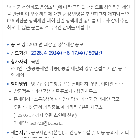
「괴산군 제안제도 운영조례」에 따라 국민을 대상으로 창의적인 제안
을 발굴하여 우수 제안에 대한 군정 반영을 추진하고자 개최되는 「2
026 괴산군 정책제안 대회」관련 정책제안 공모를 아래와 같이 추진
하오니, 많은 분들의 적극적인 참여를 바랍니다.
공 모 명
: 2026년 괴산군 정책제안 공모
공모기간
:
2026. 4. 29.(수) ~ 6. 17.(수) / 50일간
참가자격
: 국민
※ 1인 1건(공동제안 가능), 동일 제안의 경우 선접수 제안, 공무
원 제외
참여방법
: 방문접수(본청, 읍면), 홈페이지, 우편, 이메일 접수
방문점수 : 괴산군청 기획홍보과 / 읍면사무소
홈페이지 : 소통&참여 > 제안마당 > 괴산군 정책제안 공모
우편 : 괴산군청 기획홍보과 기획팀 / 읍면사무소
(`26.06.17.까지 우편 소인에 한함)
이메일 : he0721@korea.kr
제출서류
: 공모제안서(붙임), 개인정보수집 및 이용 동의서, 기타