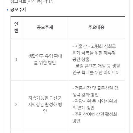
참고자료(사진 등) 각 1부
공모주제
연
공모주제
주요내용
번
◦ 저출산·고령화 심화로
위기 극복을 위한 체류형
생활인구 유입 확대
1
공간 창출,
를 위한 방안
로컬 콘텐츠 개발 등 생활
인구 확대를 위한 아이디어
◦ 전통시장 및 골목상권 경
쟁력 강화 방안
지속가능한 괴산군
◦ 관광자원 등 지역자원과
2
지역상권 활성화 방
의 연계 방안
안
◦ 주민참여형 상권 활성화
방안