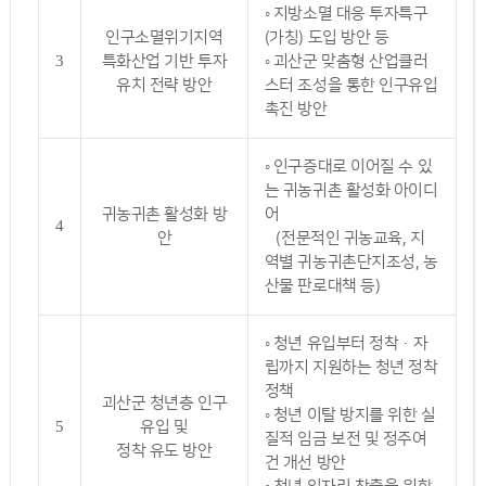
◦ 지방소멸 대응 투자특구
인구소멸위기지역
(가칭) 도입 방안 등
3
특화산업 기반 투자
◦ 괴산군 맞춤형 산업클러
유치 전략 방안
스터 조성을 통한 인구유입
촉진 방안
◦ 인구증대로 이어질 수 있
는 귀농귀촌 활성화 아이디
귀농귀촌 활성화 방
어
4
안
(전문적인 귀농교육, 지
역별 귀농귀촌단지조성, 농
산물 판로대책 등)
◦ 청년 유입부터 정착·자
립까지 지원하는 청년 정착
정책
괴산군 청년층 인구
◦ 청년 이탈 방지를 위한 실
5
유입 및
질적 임금 보전 및 정주여
정착 유도 방안
건 개선 방안