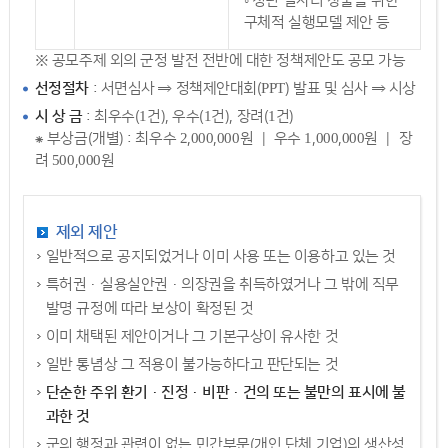
◦ 청년 일자리 창출을 위한
구체적 실행모델 제안 등
※ 공모주제 외의 군정 발전 전반에 대한 정책제안도 공모 가능
선정절차
: 서면심사 ⇒ 정책제안대회(PPT) 발표 및 심사 ⇒ 시상
시 상 금
: 최우수(1건), 우수(1건), 장려(1건)
⁕ 부상금(개별) : 최우수 2,000,000원 ｜ 우수 1,000,000원 ｜ 장
려 500,000원
제외 제안
일반적으로 공지되었거나 이미 사용 또는 이용하고 있는 것
특허권·실용실안권·의장권을 취득하였거나 그 밖에 직무
발명 규정에 따라 보상이 확정된 것
이미 채택된 제안이거나 그 기본구상이 유사한 것
일반 통념상 그 적용이 불가능하다고 판단되는 것
단순한 주위 환기·진정·비판·건의 또는 불만의 표시에 불
과한 것
군의 행정과 관련이 없는 민간부문(개인,단체,기업)의 생산성