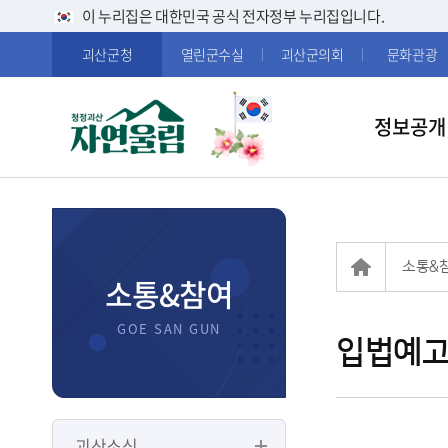
이 누리집은 대한민국 공식 전자정부 누리집입니다.
괴산군청
열린군수실
괴산군의회
문화관광
정보공개
소통&
소통&참여
입법예고
괴산소식