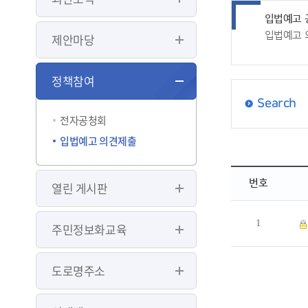
입법예고 
입법예고 
제안마당
정책참여
Search
전자공청회
입법예고 의견제출
번호
열린 게시판
1
주민정보화교육
도로명주소