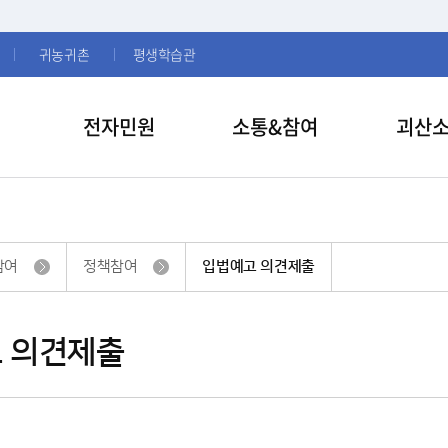
귀농귀촌
평생학습관
전자민원
소통&참여
괴산
참여
정책참여
입법예고 의견제출
 의견제출