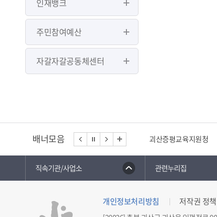
인재뱅크
주민참여예산
자갈자갈공동체센터
배너모음
괴산증평교육지원청
직속기관/사업소
관련누리집
개인정보처리방침
저작권 정책