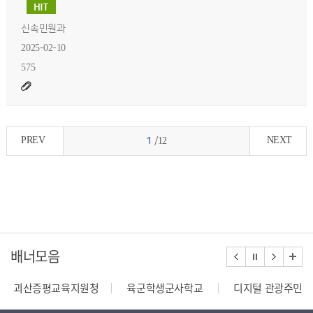
신속민원과
2025-02-10
575
PREV
NEXT
1
/12
배너모음
괴산증평교육지원청
육군학생군사학교
디지털 관광주민증
110정부민원안내콜센터
종합부동산세 안내
건축행정