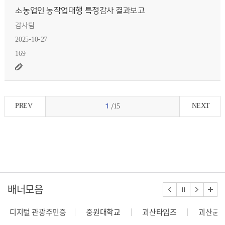
소농업인 농작업대행 특정감사 결과보고
감사팀
2025-10-27
169
PREV
NEXT
1
/15
배너모음
디지털 관광주민증
중원대학교
괴산타임즈
괴산군
건축행정시스템 세움터
밭농업직불제정보열람
한국건