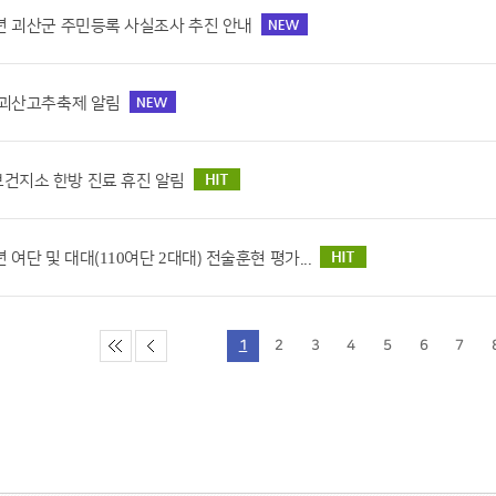
6년 괴산군 주민등록 사실조사 추진 안내
6 괴산고추축제 알림
건지소 한방 진료 휴진 알림
년 여단 및 대대(110여단 2대대) 전술훈현 평가...
1
2
3
4
5
6
7