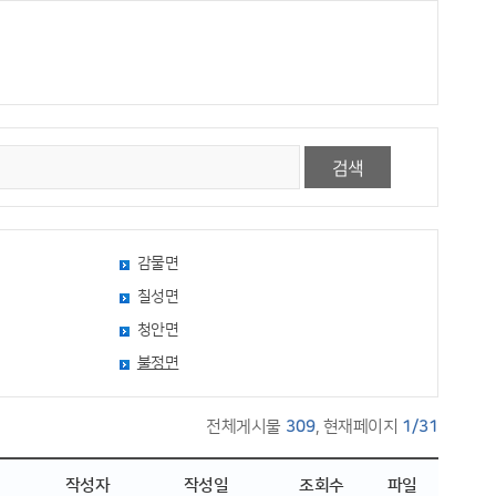
검색
감물면
칠성면
청안면
불정면
전체게시물
309
, 현재페이지
1/31
작성자
작성일
조회수
파일