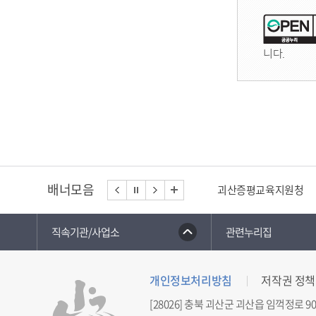
니다.
배너모음
괴산증평교육지원청
직속기관/사업소
관련누리집
개인정보처리방침
저작권 정책
[28026] 충북 괴산군 괴산읍 임꺽정로 90