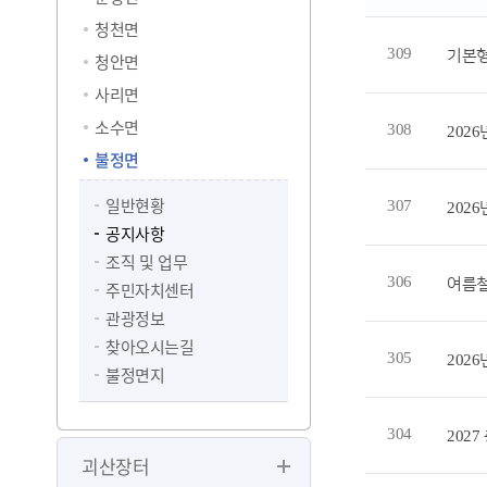
청천면
309
기본형
청안면
사리면
소수면
308
202
불정면
일반현황
307
202
공지사항
조직 및 업무
306
여름철
주민자치센터
관광정보
찾아오시는길
305
202
불정면지
304
202
괴산장터