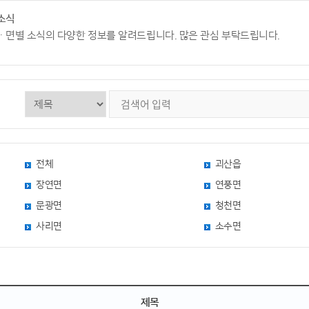
소식
ㆍ면별 소식의 다양한 정보를 알려드립니다. 많은 관심 부탁드립니다.
전체
괴산읍
장연면
연풍면
문광면
청천면
사리면
소수면
제목