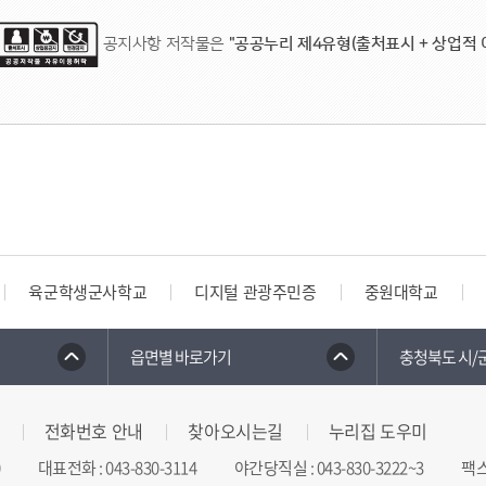
공지사항 저작물은
"공공누리 제4유형(출처표시 + 상업적 
육군학생군사학교
디지털 관광주민증
중원대학교
읍면별 바로가기
충청북도 시/
전화번호 안내
찾아오시는길
누리집 도우미
대표전화
:
043-830-3114
야간당직실
:
043-830-3222~3
팩