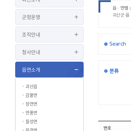
읍ㆍ면별 
괴산군 읍
군정운영
조직안내
Search
청사안내
읍면소개
분류
괴산읍
감물면
장연면
연풍면
칠성면
번호
문광면