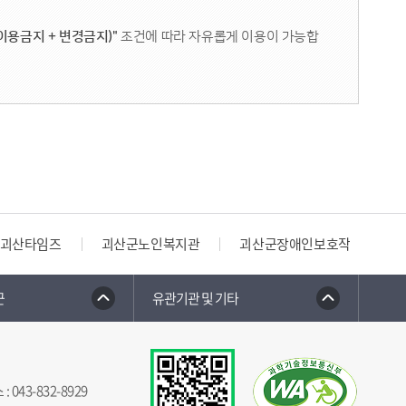
이용금지 + 변경금지)"
조건에 따라 자유롭게 이용이 가능합
괴산타임즈
괴산군노인복지관
괴산군장애인보호작업장
군
유관기관 및 기타
스
:
043-832-8929