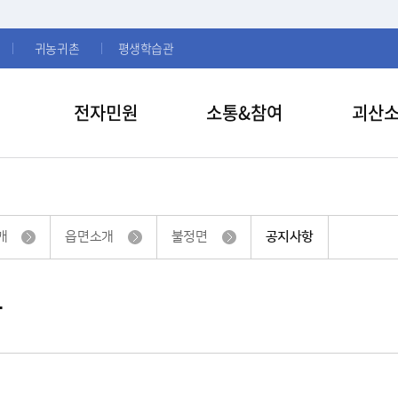
귀농귀촌
평생학습관
전자민원
소통&참여
괴산
개
읍면소개
불정면
공지사항
항