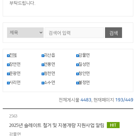
부탁드립니다.
검색
전체
괴산읍
감물면
장연면
연풍면
칠성면
문광면
청천면
청안면
사리면
소수면
불정면
전체게시물
4483
, 현재페이지
193/449
2563
2025년 슬레이트 철거 및 지붕개량 지원사업 알림
감물면