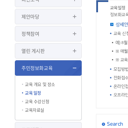
교육일정
정보화교육
제안마당
상세
정책참여
교육 신
예) 8
열린 게시판
※ 매월
※ 교육
주민정보화교육
모집방법
전화접수: 
교육 개요 및 장소
온라인접
교육 일정
오프라인
교육 수강신청
교육자료실
Search