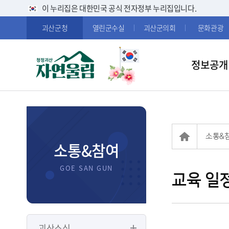
이 누리집은 대한민국 공식 전자정부 누리집입니다.
괴산군청
열린군수실
괴산군의회
문화관광
정보공개
소통&
소통&참여
교육 일
괴산소식