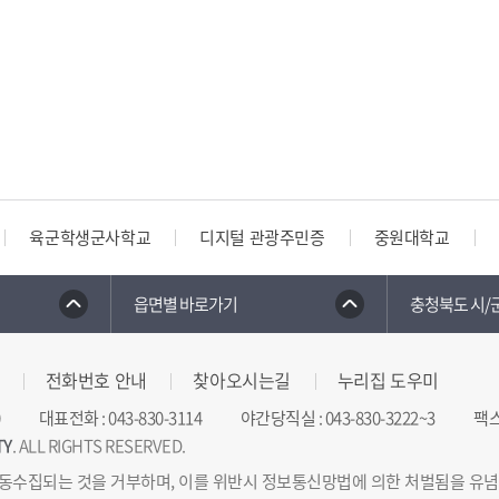
육군학생군사학교
디지털 관광주민증
중원대학교
읍면별 바로가기
충청북도 시/
전화번호 안내
찾아오시는길
누리집 도우미
대표전화
:
043-830-3114
야간당직실
:
043-830-3222~3
팩
TY
. ALL RIGHTS RESERVED.
동수집되는 것을 거부하며, 이를 위반시 정보통신망법에 의한 처벌됨을 유