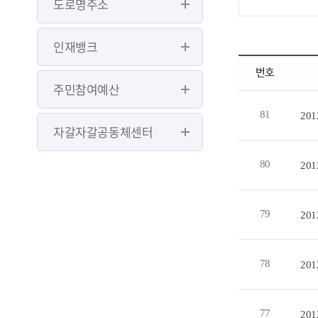
도로명주소
인재뱅크
번호
주민참여예산
81
20
자갈자갈공동체센터
80
20
79
20
78
20
77
20