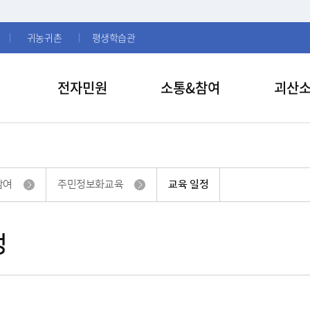
귀농귀촌
평생학습관
전자민원
소통&참여
괴산
참여
주민정보화교육
교육 일정
정