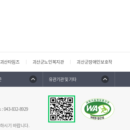
괴산타임즈
괴산군노인복지관
괴산군장애인보호작업장
군
유관기관 및 기타
스
:
043-832-8929
념하시기 바랍니다.